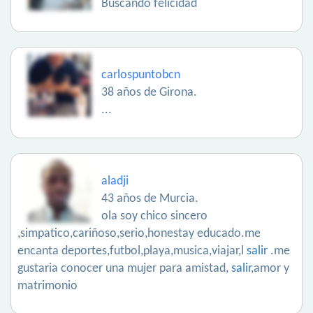
Buscando felicidad
carlospuntobcn
38 años de Girona.
...
aladji
43 años de Murcia.
ola soy chico sincero
,simpatico,cariñoso,serio,honestay educado.me
encanta deportes,futbol,playa,musica,viajar,l
salir
.me
gustaria conocer una mujer para amistad,
salir
,amor y
matrimonio