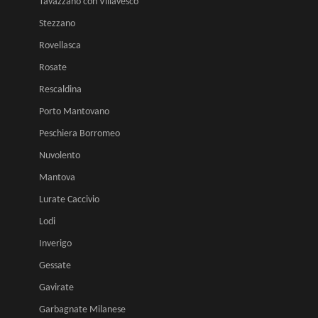
Tavazzano con Villavesco
Stezzano
Rovellasca
Rosate
Rescaldina
Porto Mantovano
Peschiera Borromeo
Nuvolento
Mantova
Lurate Caccivio
Lodi
Inverigo
Gessate
Gavirate
Garbagnate Milanese