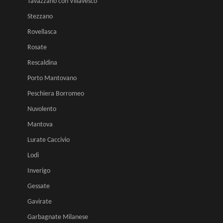
Tavazzano con Villavesco
Stezzano
Rovellasca
Rosate
Rescaldina
Porto Mantovano
Peschiera Borromeo
Nuvolento
Mantova
Lurate Caccivio
Lodi
Inverigo
Gessate
Gavirate
Garbagnate Milanese