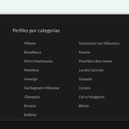
Perfiles por categorias
Milano
Tavazzano con Villavesco
Rovellasca
Rosate
Porto Mantovano
Peschiera Borromeo
Mantova
Lurate Caccivio
Inverigo
Gessate
Garbagnate Milanese
Corsico
Cilavegna
Cerro Maggiore
Brescia
Blevio
Bellano