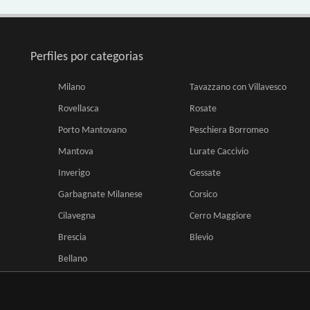
Perfiles por categorias
Milano
Tavazzano con Villavesco
Rovellasca
Rosate
Porto Mantovano
Peschiera Borromeo
Mantova
Lurate Caccivio
Inverigo
Gessate
Garbagnate Milanese
Corsico
Cilavegna
Cerro Maggiore
Brescia
Blevio
Bellano