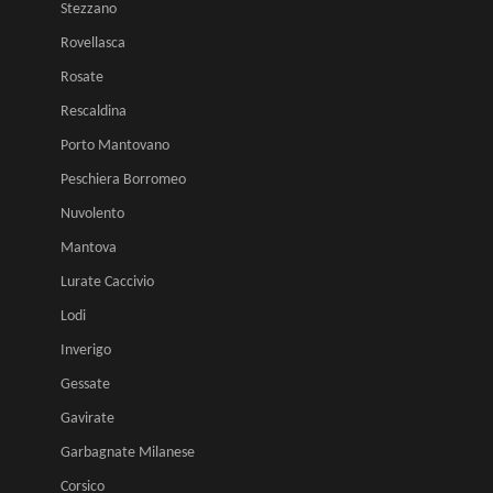
Stezzano
Rovellasca
Rosate
Rescaldina
Porto Mantovano
Peschiera Borromeo
Nuvolento
Mantova
Lurate Caccivio
Lodi
Inverigo
Gessate
Gavirate
Garbagnate Milanese
Corsico