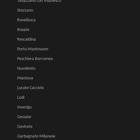
Tavazzano con Villavesco
Stezzano
Rovellasca
Rosate
Rescaldina
Porto Mantovano
Peschiera Borromeo
Nuvolento
Mantova
Lurate Caccivio
Lodi
Inverigo
Gessate
Gavirate
Garbagnate Milanese