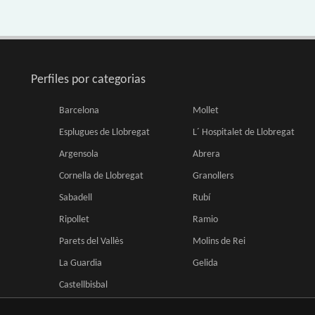
Perfiles por categorias
Barcelona
Mollet
Esplugues de Llobregat
L´ Hospitalet de Llobregat
Argensola
Abrera
Cornella de Llobregat
Granollers
Sabadell
Rubí
Ripollet
Ramio
Parets del Vallès
Molins de Rei
La Guardia
Gelida
Castellbisbal