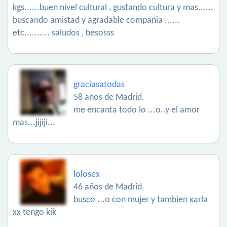
kgs......buen nivel cultural , gustando cultura y mas......
buscando amistad y agradable compañia ......
etc.......... saludos , besosss
graciasatodas
58 años de Madrid.
me encanta todo lo ...o..y el amor
mas...jijiji...
lolosex
46 años de Madrid.
busco ...o con mujer y tambien xarla
xx tengo kik