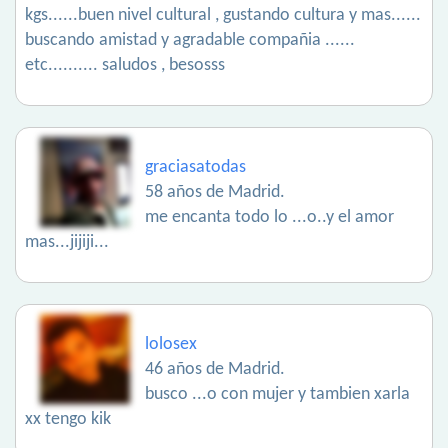
kgs......buen nivel cultural , gustando cultura y mas......
buscando amistad y agradable compañia ......
etc.......... saludos , besosss
graciasatodas
58 años de Madrid.
me encanta todo lo ...o..y el amor
mas...jijiji...
lolosex
46 años de Madrid.
busco ...o con mujer y tambien xarla
xx tengo kik