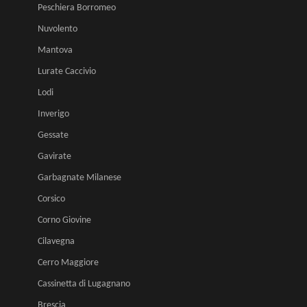
Peschiera Borromeo
Nuvolento
Mantova
Lurate Caccivio
Lodi
Inverigo
Gessate
Gavirate
Garbagnate Milanese
Corsico
Corno Giovine
Cilavegna
Cerro Maggiore
Cassinetta di Lugagnano
Brescia