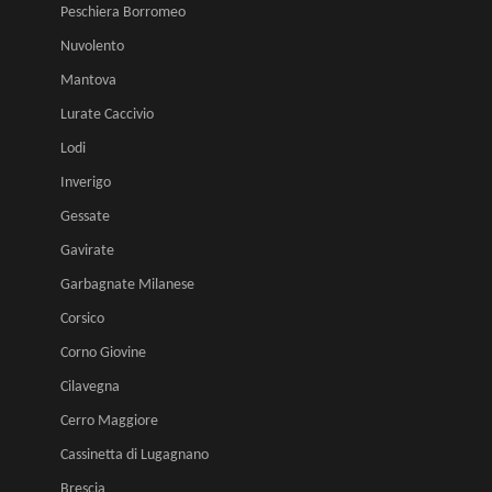
Peschiera Borromeo
Nuvolento
Mantova
Lurate Caccivio
Lodi
Inverigo
Gessate
Gavirate
Garbagnate Milanese
Corsico
Corno Giovine
Cilavegna
Cerro Maggiore
Cassinetta di Lugagnano
Brescia