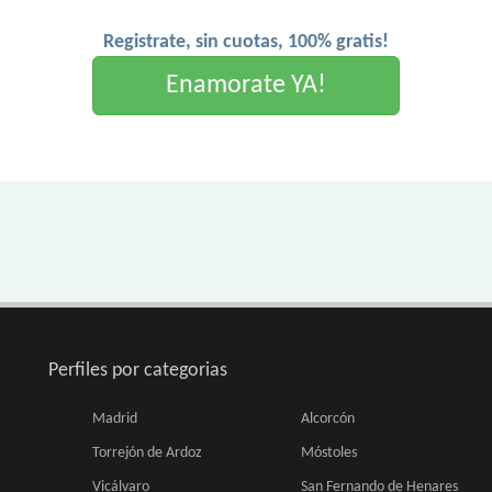
Registrate, sin cuotas, 100% gratis!
Enamorate YA!
Perfiles por categorias
Madrid
Alcorcón
Torrejón de Ardoz
Móstoles
Vicálvaro
San Fernando de Henares