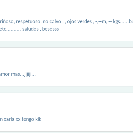
oso, respetuoso, no calvo , , ojos verdes , -,--m, -- kgs......bu
c.......... saludos , besosss
or mas...jijiji...
n xarla xx tengo kik